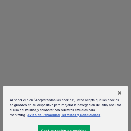
NOTICIAS
SUSTENTABILIDAD
TRABAJA EN HEINEKEN
APERTURA DE SEMILLAS
POLÍTICAS Y CUMPLIMIENTO
Iniciar sesión
AVISO IMPORTANTE
Al hacer clic en “Aceptar todas las cookies”, usted acepta que las cookies
se guarden en su dispositivo para mejorar la navegación del sitio, analizar
Extractos y Maltas, S.A. de C.V., Cebadas y Maltas, S. de R.L. de C.V. y
el uso del mismo, y colaborar con nuestros estudios para
Cervecería Heineken México, S.A. de C.V. informan que, a partir del 15
marketing.
Aviso de Privacidad
Términos y Condiciones
de mayo de 2017, liberan de manera irrevocable las variedades
vegetales de cebada maltera comúnmente conocidas como
“Adabella”, “Armida” y “Alina”, cuyos titulares actualmente son en forma
Configuración de cookies