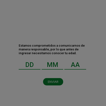
foliares
foliares
foliares
Estamos comprometidos a comunicarnos de
LEGAL
manera responsable, por lo que antes de
ingresar necesitamos conocer tu edad.
Aviso de privacidad
Términos y condiciones
Política de Cookies
Aviso de privacidad para candidatos
Apertura de semillas
ENVIAR
Comunicado COFECE
PRENSA
Comunicados de prensa
Noticias