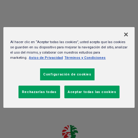
impulsar el consumo sin alcohol
27 de junio del 2024. -
Sustentabilidad y RSC
Al hacer clic en “Aceptar todas las cookies”, usted acepta que las cookies
se guarden en su dispositivo para mejorar la navegación del sitio, analizar
el uso del mismo, y colaborar con nuestros estudios para
marketing.
Aviso de Privacidad
Términos y Condiciones
Configuración de cookies
Rechazarlas todas
Aceptar todas las cookies
Ciudad de México, 27 de junio de 2024.-
Actualmente, la
industria cervecera está experimentando una revolución con el
lanzamiento de opciones de consumo responsable que te
permiten disfrutar de todo el sabor y refrescancia de esta bebida,