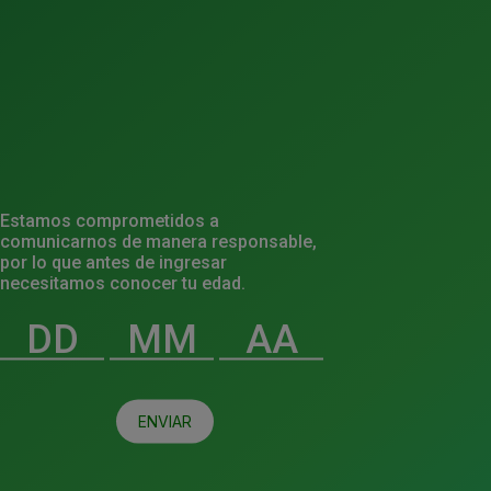
Estamos comprometidos a
comunicarnos de manera responsable,
por lo que antes de ingresar
necesitamos conocer tu edad.
ENVIAR