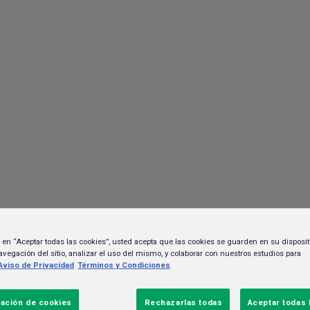
SUSTENTABILIDAD
Noticias
Sustentabilidad
TRABAJA EN HEINEKEN
POLÍTICAS Y CUMPLIMIENTO
EKEN México, en con
innovación
c en “Aceptar todas las cookies”, usted acepta que las cookies se guarden en su disposit
avegación del sitio, analizar el uso del mismo, y colaborar con nuestros estudios para
Aviso de Privacidad
Términos y Condiciones
ación de cookies
Rechazarlas todas
Aceptar todas 