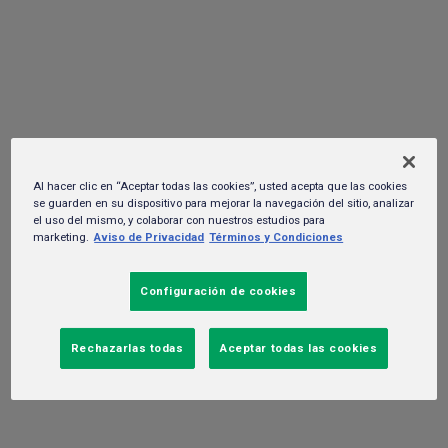
comienzos con su campaña ¡Empezar
de 0.0, sabe bien!
31 de enero del 2024. -
Negocio
Al hacer clic en “Aceptar todas las cookies”, usted acepta que las cookies
se guarden en su dispositivo para mejorar la navegación del sitio, analizar
el uso del mismo, y colaborar con nuestros estudios para
marketing.
Aviso de Privacidad
Términos y Condiciones
Configuración de cookies
Rechazarlas todas
Aceptar todas las cookies
Ciudad de México, a 31 de enero de 2024.-
Tras 10 meses del