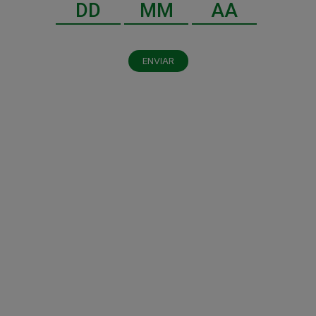
ENVIAR
Al dar clic en enviar, indico que he leído y acepto el
aviso de privacidad
y los
términos y condiciones
.
Enviar
LEGAL