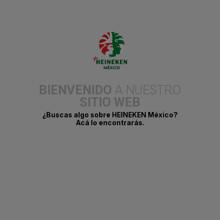
BIENVENIDO
A NUESTRO
SITIO WEB
¿Buscas algo sobre HEINEKEN México?
La serie de fiestas que ha conquistado la CDMX llega por
Acá lo encontrarás.
primera vez a Puebla con una experiencia premium en Phonique
Club, el nuevo hotspot que está marcando tendencia en la
ciudad.
Este espacio es ideal para hacer una pausa y disfrutar con
música de Neil Frances y Karlo, merch exclusiva y el sabor
inconfundible de una cerveza 100 % pura malta.
Puebla, 08 de agosto de 2025.-
Después de conquistar la
CDMX, Heineken Afterwork llega por primera vez a Puebla para
transformar una noche común en una experiencia inolvidable. El
próximo 14 de agosto, esta serie de fiestas premium tomará el
icónico Phonique Club para celebrar su tercera edición con