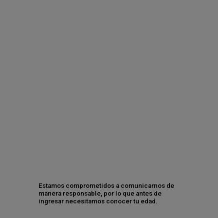
¿Tomas mal la cerveza? 5 claves para
disfrutarla este verano
Contáctanos
Estamos comprometidos a comunicarnos de
manera responsable, por lo que antes de
ingresar necesitamos conocer tu edad.