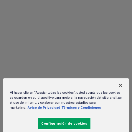
convocatoria al 15 de septiembre: una
oportunidad para innovar en la
preservación del agua
08 de agosto del 2023. -
Sustentabilidad y RSC
Al hacer clic en “Aceptar todas las cookies”, usted acepta que las cookies
se guarden en su dispositivo para mejorar la navegación del sitio, analizar
el uso del mismo, y colaborar con nuestros estudios para
Podrás inscribirte y consultar la convocatoria en el sitio web
marketing.
Aviso de Privacidad
Términos y Condiciones
https://heineken.incmty.com/
Monterrey, Nuevo León, a 8 de septiembre de 2023.-
Ante el
Configuración de cookies
creciente interés de la comunidad emprendedora mexicana,
HEINEKEN Green Challenge
, iniciativa de
HEINEKEN México
e