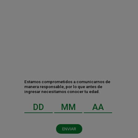
Tecate se posiciona entre las 5 marcas
más creativas del mundo
¿Tomas mal la cerveza? 5 claves para
disfrutarla este verano
Estamos comprometidos a comunicarnos de
manera responsable, por lo que antes de
ingresar necesitamos conocer tu edad.
Contáctanos
ENVIAR