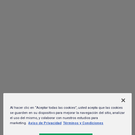
para que Jalisco innove en el sector del
agua
18 de julio del 2023. -
Sustentabilidad y RSC
Al hacer clic en “Aceptar todas las cookies”, usted acepta que las cookies
se guarden en su dispositivo para mejorar la navegación del sitio, analizar
el uso del mismo, y colaborar con nuestros estudios para
marketing.
Aviso de Privacidad
Términos y Condiciones