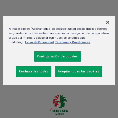
becas a estudiantes
06 de diciembre del 2021. -
Gente y cultura
Al hacer clic en “Aceptar todas las cookies”, usted acepta que las cookies
se guarden en su dispositivo para mejorar la navegación del sitio, analizar
el uso del mismo, y colaborar con nuestros estudios para
marketing.
Aviso de Privacidad
Términos y Condiciones
Configuración de cookies
Rechazarlas todas
Aceptar todas las cookies
Ciudad de México a 06 de diciembre de 2021.-
HEINEKEN
México, en alianza con el Tecnológico de Monterrey y la