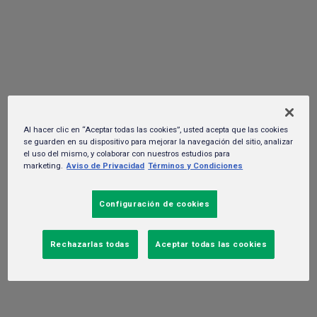
Orizaba con "The Street Store"
30 de junio del 2026.
Al hacer clic en “Aceptar todas las cookies”, usted acepta que las cookies
se guarden en su dispositivo para mejorar la navegación del sitio, analizar
el uso del mismo, y colaborar con nuestros estudios para
marketing.
Aviso de Privacidad
Términos y Condiciones
Configuración de cookies
Rechazarlas todas
Aceptar todas las cookies
Orizaba, Veracruz, a 30 de junio de 2026
- HEINEKEN México,
en colaboración con el Municipio de Orizaba y aliados
estratégicos, invita a toda la comunidad a participar en la