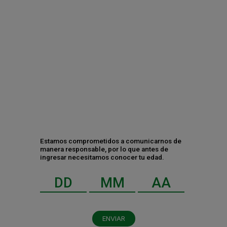
Dos Equis (y su nombre original)
Tecate se posiciona entre las 5 marcas
más creativas del mundo
¿Tomas mal la cerveza? 5 claves para
disfrutarla este verano
Estamos comprometidos a comunicarnos de
manera responsable, por lo que antes de
ingresar necesitamos conocer tu edad.
Contáctanos
ENVIAR