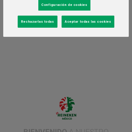
Configuración de cookies
Rechazarlas todas
Aceptar todas las cookies
Monterrey, Nuevo León, a 1 de julio de 2026.-
HEINEKEN
México presenta en Monterrey su Informe de Sustentabilidad
2025, un documento que refleja la evolución de su estrategia de
Sustentabilidad
“Brindar un Mundo Mejor”
, pasando de
resultados anuales a la construcción de capacidades que
generan valor sostenido en el tiempo.
Con 135 años de historia en México y una presencia estratégica
en Nuevo León, La Cervecería reafirma que el liderazgo
empresarial no se mide solo por lo que se logra hoy, sino por lo
BIENVENIDO
A NUESTRO
que se deja instalado para el futuro. El informe muestra cómo la