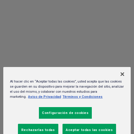
nuevo bosque sustentable
29 de junio del 2026. -
Sustentabilidad y RSC
Al hacer clic en “Aceptar todas las cookies”, usted acepta que las cookies
se guarden en su dispositivo para mejorar la navegación del sitio, analizar
el uso del mismo, y colaborar con nuestros estudios para
marketing.
Aviso de Privacidad
Términos y Condiciones
Configuración de cookies
Saltillo, Coahuila, a 29 de junio de 2026-
Como parte
Rechazarlas todas
Aceptar todas las cookies
fundamental de sus acciones en favor del equilibrio ambiental,