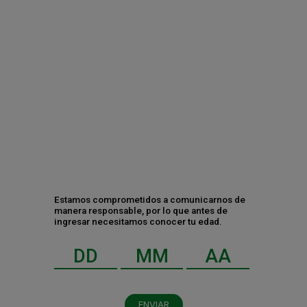
disfrutarla este verano
“Star-Cycle”: La iniciativa de HEINEKEN y
ECOLANA que te premia por reciclar
Contáctanos
Estamos comprometidos a comunicarnos de
manera responsable, por lo que antes de
ingresar necesitamos conocer tu edad.
ENVIAR