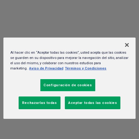
Light con sal del Golfo de México: un
tributo al orgullo mexicano
24 de julio del 2025. -
Negocio
Al hacer clic en “Aceptar todas las cookies”, usted acepta que las cookies
se guarden en su dispositivo para mejorar la navegación del sitio, analizar
el uso del mismo, y colaborar con nuestros estudios para
marketing.
Aviso de Privacidad
Términos y Condiciones
Configuración de cookies
Rechazarlas todas
Aceptar todas las cookies