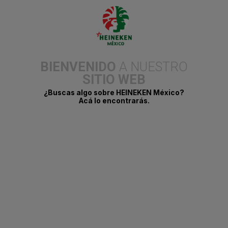
BIENVENIDO
A NUESTRO
SITIO WEB
¿Buscas algo sobre HEINEKEN México?
Acá lo encontrarás.
Ciudad de México, 24 de julio de 2025.-
Tras su exitoso
lanzamiento, la nueva Tecate Light con sal del Golfo de México,
en presentación de lata de 355 ml, ya está disponible en 689
puntos de venta SIX de la CDMX, Monterrey, Mérida, Hermosillo,
Villahermosa, Tampico y Campeche, marcando el cierre del “Bar
Golfo de México”, el lugar donde nació.
El lanzamiento cobró vida a través de una experiencia inolvidable
a bordo del Bar Golfo de México, que reunió a cientos de
personas en las playas de Puerto Progreso, Mérida, con días
llenos de música, gastronomía y celebración por lo hecho en
México. Hoy, esta propuesta creada desde el orgullo y la
autenticidad comienza a llegar a nuevas ciudades, en respuesta