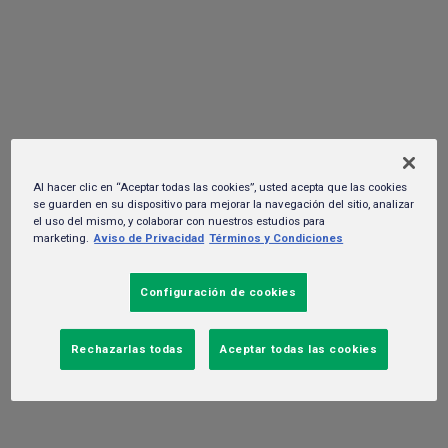
Navidalia 2025
26 de noviembre del 2025. -
Gente y cultura
Al hacer clic en “Aceptar todas las cookies”, usted acepta que las cookies
se guarden en su dispositivo para mejorar la navegación del sitio, analizar
el uso del mismo, y colaborar con nuestros estudios para
marketing.
Aviso de Privacidad
Términos y Condiciones
Configuración de cookies
Rechazarlas todas
Aceptar todas las cookies
La nueva instalación — un puente iluminado rodeado de flores