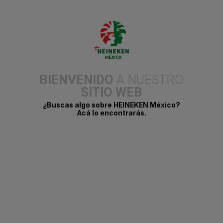
de Nochebuena en gigantismo y luces cálidas — se convierte en
el escenario perfecto para capturar la calidez, la unión y el
espíritu festivo.
Guadalajara, Jalisco, 26 noviembre de 2025.–
Cada
diciembre, miles de tapatíos esperan dos cosas: el inicio de
Navidalia y la temporada de Cerveza Noche Buena. Ambas
tradiciones se encuentran en una experiencia inigualable que
convierte el Parque Ávila Camacho en un punto de encuentro y
celebración.
BIENVENIDO
A NUESTRO
Este año, Noche Buena se integra a la atmósfera festiva de
SITIO WEB
Navidalia con un photomoment diseñado para celebrar la esencia
de la temporada. La instalación — un puente iluminado con flores
¿Buscas algo sobre HEINEKEN México?
de Nochebuena en gigantismo y luces cálidas— se convierte en
Acá lo encontrarás.
un lugar ideal para capturar la magia, la unión y la calidez que
caracterizan a estas fechas.
Este espacio se suma a los escenarios que Navidalia integra para
fortalecer su vocación como experiencia inmersiva. Funciona
como un momento de pausa dentro del recorrido del festival: un
punto para conectar, compartir y conservar esos instantes que
hacen del cierre de año una tradición entrañable. A través de
esta intervención, Noche Buena invita a los asistentes a vivir
momentos memorables y celebrar juntos el espíritu festivo que
acompaña la Navidad.
A partir del 05 de diciembre, el Parque Ávila Camacho se
transformará en un escenario mágico donde México se