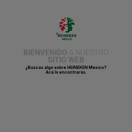
BIENVENIDO
A NUESTRO
SITIO WEB
Puebla, 19 de noviembre de 2024.–
Tecate, la cerveza líder
reconocida por brindar experiencias únicas en el territorio
¿Buscas algo sobre HEINEKEN México?
musical a lo largo del año, está lista para cerrar el 2024 con
Acá lo encontrarás.
Tecate Comuna
, el evento que promete ser el broche de oro en
la agenda musical.
El próximo
23 de noviembre, el Foro Cholula
en
Puebla
se llenará
de energía con un line up espectacular que fusiona géneros
musicales y reúne a talentos de talla nacional e internacional,
listos para hacer vibrar a los más de 75 mil asistentes.
Este año, el festival ofrece un cartel que abarca desde el pop,
rock, ska y hasta sonidos alternativos. Algunos de los artistas que
se presentarán son:
Maná, Los Fabulosos Cadillacs, Los
Auténticos Decadentes, Belanova, Inspector, Capital Cities y
Rawayana
, Esta selección musical está diseñado para complacer