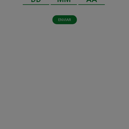
ENVIAR
Al dar clic en enviar, indico que he leído y acepto el
aviso de privacidad
y los
términos y condiciones
.
Enviar
LEGAL