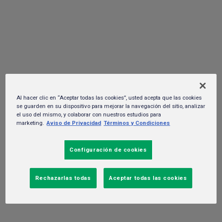
cierra el año con Belanova, Capital
Cities, Los Fabulosos Cadillacs, y
experiencias cerveceras únicas
19 de noviembre del 2024. -
Gente y cultura
Al hacer clic en “Aceptar todas las cookies”, usted acepta que las cookies
se guarden en su dispositivo para mejorar la navegación del sitio, analizar
el uso del mismo, y colaborar con nuestros estudios para
marketing.
Aviso de Privacidad
Términos y Condiciones
Configuración de cookies
Rechazarlas todas
Aceptar todas las cookies