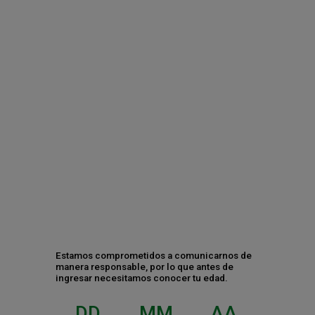
¿Tomas mal la cerveza? 5 claves para
disfrutarla este verano
Contáctanos
Estamos comprometidos a comunicarnos de
manera responsable, por lo que antes de
ingresar necesitamos conocer tu edad.