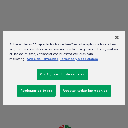
LIGA MX
30 de marzo del 2021. -
Negocio
Al hacer clic en “Aceptar todas las cookies”, usted acepta que las cookies
se guarden en su dispositivo para mejorar la navegación del sitio, analizar
el uso del mismo, y colaborar con nuestros estudios para
marketing.
Aviso de Privacidad
Términos y Condiciones
Configuración de cookies
Rechazarlas todas
Aceptar todas las cookies
30 de marzo de 2021.- En
HEINEKEN México
nos sentimos
honrados de anunciar que a partir de este año a través de
nuestra marca TECATE®, seremos patrocinadores oficiales de la