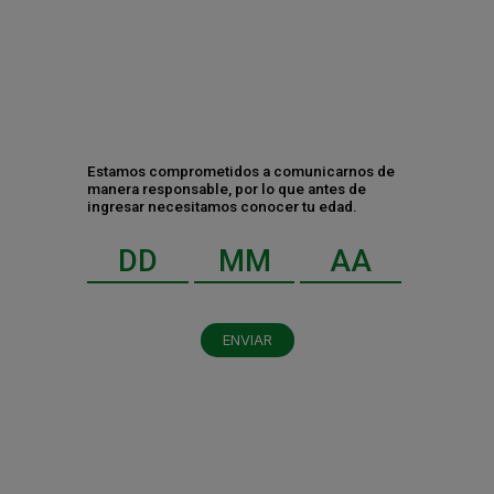
Estamos comprometidos a comunicarnos de
manera responsable, por lo que antes de
ingresar necesitamos conocer tu edad.
ENVIAR
Al dar clic en enviar, indico que he leído y acepto el
aviso de privacidad
y los
términos y condiciones
.