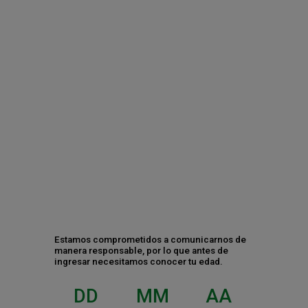
¿Tomas mal la cerveza? 5 claves para
disfrutarla este verano
Contáctanos
Estamos comprometidos a comunicarnos de
manera responsable, por lo que antes de
ingresar necesitamos conocer tu edad.