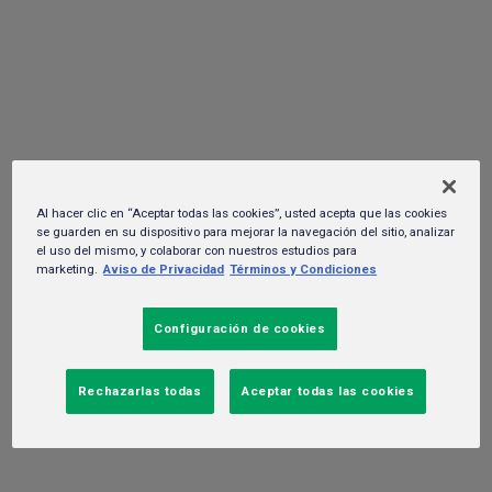
DE LA LIGA MX
07 de enero del 2021. -
Negocio
Al hacer clic en “Aceptar todas las cookies”, usted acepta que las cookies
se guarden en su dispositivo para mejorar la navegación del sitio, analizar
el uso del mismo, y colaborar con nuestros estudios para
marketing.
Aviso de Privacidad
Términos y Condiciones
Configuración de cookies
Rechazarlas todas
Aceptar todas las cookies
Con esta alianza, la marca de cerveza consolida su asociación al
deporte más popular en México