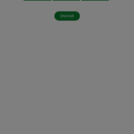
ENVIAR
Al dar clic en enviar, indico que he leído y acepto el
aviso de privacidad
y los
términos y condiciones
.
Enviar
LEGAL
Aviso de privacidad