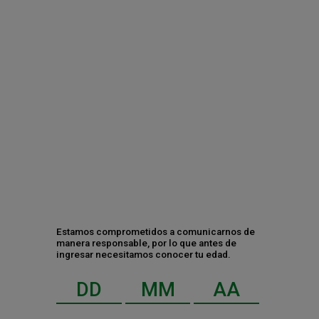
5 datos que no sabías sobre el origen de
Dos Equis (y su nombre original)
Tecate se posiciona entre las 5 marcas
más creativas del mundo
¿Tomas mal la cerveza? 5 claves para
disfrutarla este verano
Estamos comprometidos a comunicarnos de
manera responsable, por lo que antes de
ingresar necesitamos conocer tu edad.