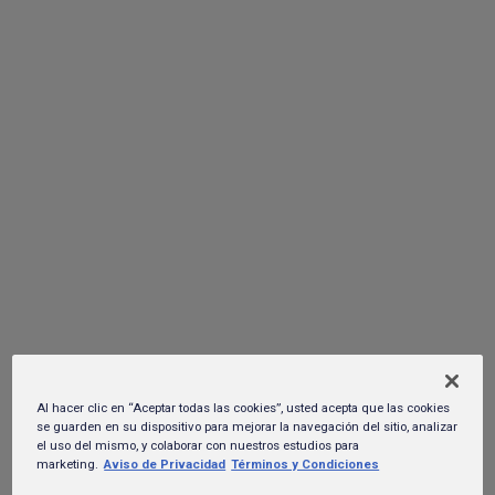
las nuevas generaciones
13 de mayo del 2026.
Al hacer clic en “Aceptar todas las cookies”, usted acepta que las cookies
se guarden en su dispositivo para mejorar la navegación del sitio, analizar
el uso del mismo, y colaborar con nuestros estudios para
marketing.
Aviso de Privacidad
Términos y Condiciones
A más de 80 años de su origen en Baja California, Tecate
evoluciona su identidad visual como parte de una estrategia de