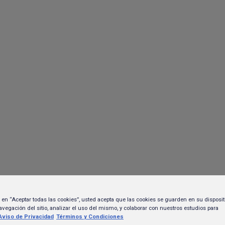
TRABAJA EN HEINEKEN
Noticias
Sustentabilidad
POLÍTICAS Y CUMPLIMIENTO
EKEN México, en con
innovación
c en “Aceptar todas las cookies”, usted acepta que las cookies se guarden en su disposit
avegación del sitio, analizar el uso del mismo, y colaborar con nuestros estudios para
Aviso de Privacidad
Términos y Condiciones