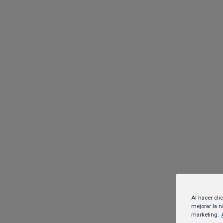
HEINEKEN México
Marcas
HEIN
Al hacer cli
mejorar la n
marketing.