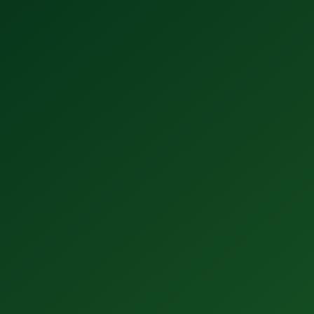
¿Tomas mal la cerveza? 5 claves para
disfrutarla este verano