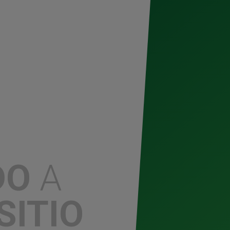
re, marcas icónicas y amantes de la
 sofisticación. En esta edición, el
 de 20 restaurantes, música en vivo,
das para rendir homenaje a la cocina
remonta a 1905, será uno de los
frecerá un recorrido sensorial a través
ando a los asistentes con su inigualable
nía de
Bohemia Pilsner
, la sutileza de
Vienna
y las notas especiadas de
o a la perfección los sabores de la
 una experiencia inolvidable,
lrededor de la mesa.
o hace brillar los sabores, sino que
DO
A
atillo. Nuestra cerveza es el
rsonas y transformar cada encuentro en
rita Food Fest nos permite celebrar lo
cia." — Alexa Helena, Brand Manager.
SITIO