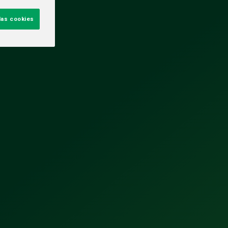
las cookies
ORÍAS
tura
dad y RSC
TES
HEINEKEN México impulsa una
agroindustria de 715 mil empleos