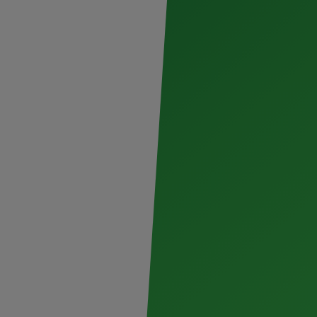
, el 20 de marzo los asistentes se
, mientras que el 21 de marzo el
os estarán disponibles en la página
án Food Fest te invita a vivir y disfrutar
mias
y
@bohemiamx.