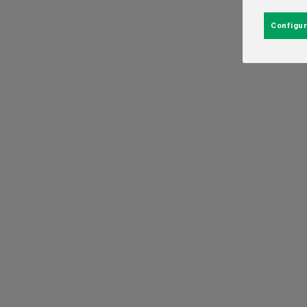
Configur
Un homenaje a la
mexicana: Regresa
Yucatán Food Fes
19 de marzo del 2025. -
Gente y cultura