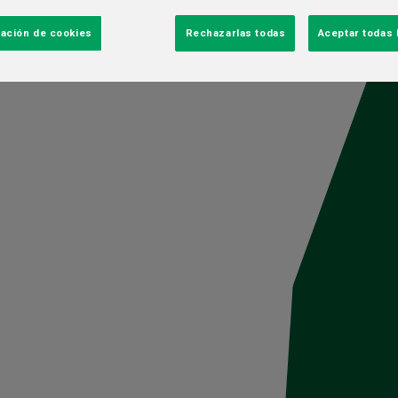
ación de cookies
Rechazarlas todas
Aceptar todas 
 gastronomía
CATEG
 Club Sibarita
Negocio
t
Gente y cul
Sustentabili
RECIEN