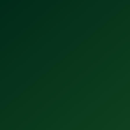
Tecnología Extra Fresh: El secreto de la
nueva Tecate Ice Light
5 datos que no sabías sobre el origen
de Dos Equis (y su nombre original)
Tecate se posiciona entre las 5 marcas
más creativas del mundo