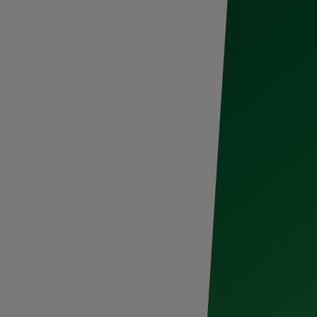
éxico es reconocido mundialmente por
ad. En especial, la cocina yucateca nos
na fusión única de sabores. Este año,
aniza experiencias exclusivas en la
 2025
, acompañado de un gran aliado:
e se suma a esta edición para realzar
e ha consolidado como un referente