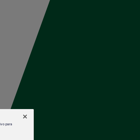
Trabaja en
Políticas y
Iniciar sesión
HEINEKEN
cumplimiento
stante
ivo para