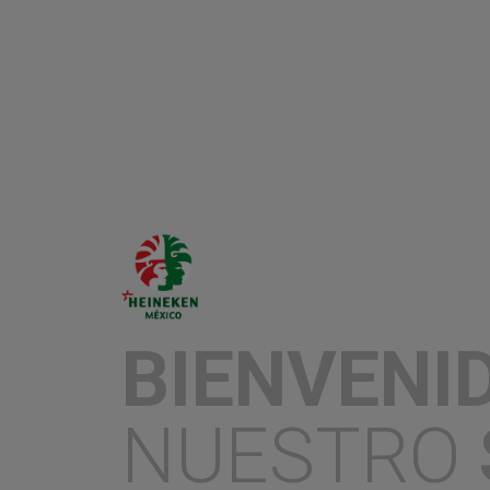
gastronómico, reuniendo a chefs de renomb
buena mesa en un ambiente de exclusividad y
festival contará con la participación de
más
expositores
y diversas experiencias diseña
mexicana y al arte de la convivencia.
Bohemia, con un legado cervecero que se 
grandes protagonistas de este encuentro. O
de sus diferentes estilos de cerveza, deleit
calidad y sabor.
Los asistentes podrán disfrutar de la armo
Bohemia Cristal
, la intensidad de
Bohemia 
Bohemia Weizen
, cada una complementand
gastronomía regional. Cada maridaje creará
convirtiendo cada momento en algo único a
"En Bohemia creemos que el maridaje no sol
BIENVENI
también cuenta la historia detrás de cada pl
acompañante perfecto para reunir a las pe
una experiencia única. Participar en el Siba
que nos define: tradición, sabor y excelen
NUESTRO