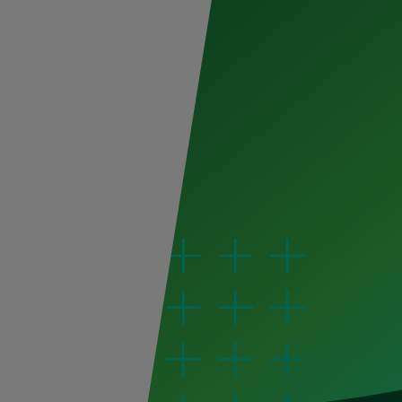
Al dar clic en enviar, indico que he leído y acepto el
avis
Enviar
PROVEEDORES
s de prensa
Registro de proveedores
Principios básicos
Portal de proveedores