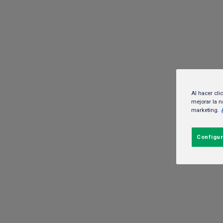
HEINEKEN México
Marcas
Al hacer cli
mejorar la n
marketing.
Configur