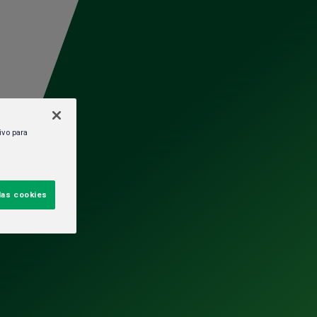
Trabaja en
Políticas y
Iniciar sesión
HEINEKEN
cumplimiento
ivo para
sa
las cookies