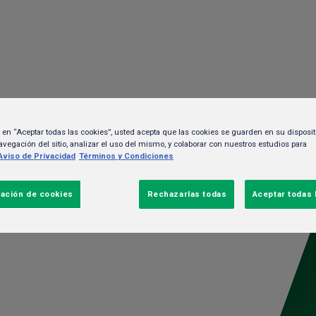
HEINEKEN MÉXICO
Noticias
Sustentabilidad
MARCAS
NOTICIAS
c en “Aceptar todas las cookies”, usted acepta que las cookies se guarden en su disposit
SUSTENTABILIDAD
avegación del sitio, analizar el uso del mismo, y colaborar con nuestros estudios para
Aviso de Privacidad
Términos y Condiciones
Comunicados de Pren
TRABAJA EN HEINEKEN
ación de cookies
Rechazarlas todas
Aceptar todas 
POLÍTICAS Y CUMPLIMIENTO