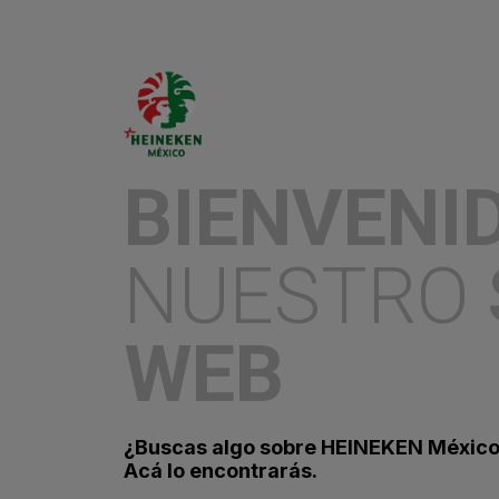
«
BIENVENI
NUESTRO
WEB
¿Buscas algo sobre HEINEKEN Méxic
Contáctanos
Acá lo encontrarás.