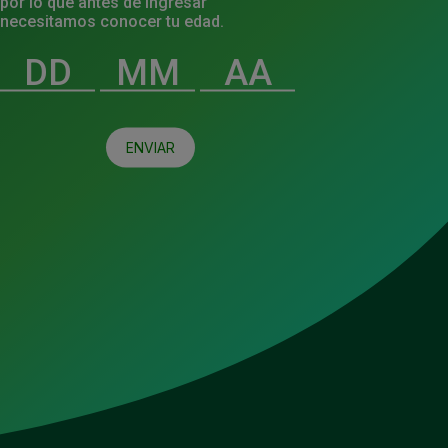
por lo que antes de ingresar
necesitamos conocer tu edad.
o de privacidad
y los
términos y condiciones
.
ENVIAR
NEWSLETTER
Suscríbete a nuestro Newsletter y mantente al
día de lo acontecido en HEINEKEN México.