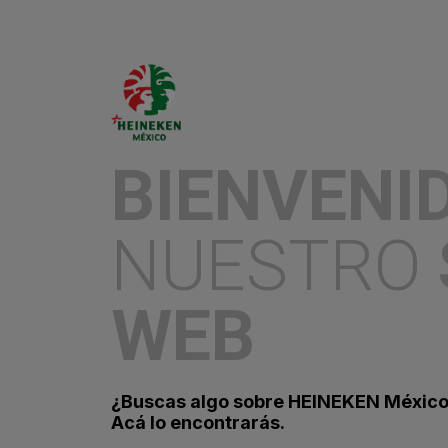
«
BIENVENI
NUESTRO
WEB
¿Buscas algo sobre HEINEKEN Méxic
Contáctanos
Acá lo encontrarás.