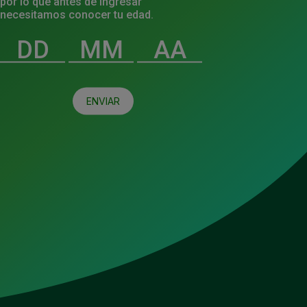
por lo que antes de ingresar
necesitamos conocer tu edad.
o de privacidad
y los
términos y condiciones
.
ENVIAR
NEWSLETTER
Suscríbete a nuestro Newsletter y mantente al
día de lo acontecido en HEINEKEN México.