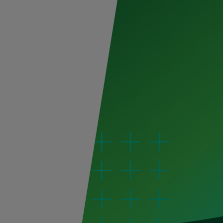
Al dar clic en enviar, indico que he leído y acepto el
avis
Enviar
PROVEEDORES
s de prensa
Registro de proveedores
Principios básicos
Portal de proveedores