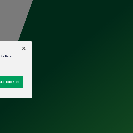
Trabaja en
Políticas y
Iniciar sesión
HEINEKEN
cumplimiento
ivo para
sa
las cookies