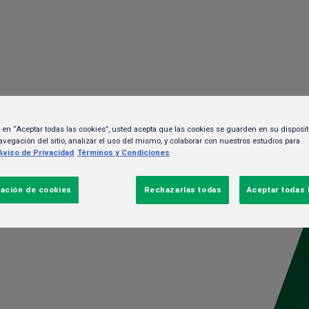
HEINEKEN MÉXICO
Noticias
Sustentabilidad
MARCAS
NOTICIAS
c en “Aceptar todas las cookies”, usted acepta que las cookies se guarden en su disposit
SUSTENTABILIDAD
avegación del sitio, analizar el uso del mismo, y colaborar con nuestros estudios para
Aviso de Privacidad
Términos y Condiciones
Comunicados de Pren
TRABAJA EN HEINEKEN
ación de cookies
Rechazarlas todas
Aceptar todas 
POLÍTICAS Y CUMPLIMIENTO