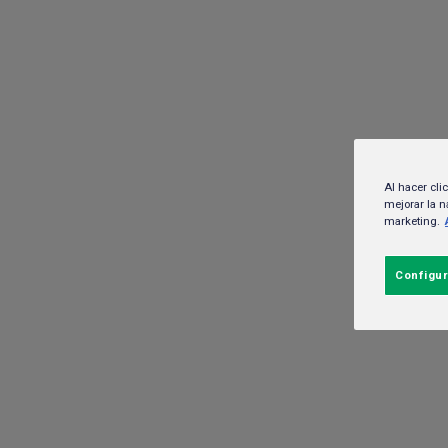
HEINEKEN México
Marcas
Al hacer cli
mejorar la n
marketing.
Configur