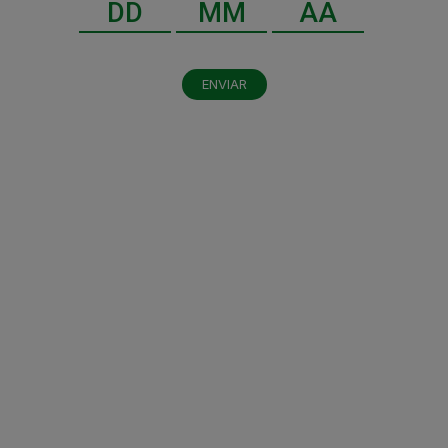
Sustentabilidad y RSC
RECIENTES
ENVIAR
HEINEKEN México impulsa una
agroindustria de 715 mil empleos
Tecnología Extra Fresh: El secreto de la
nueva Tecate Ice Light
5 datos que no sabías sobre el origen de
Dos Equis (y su nombre original)