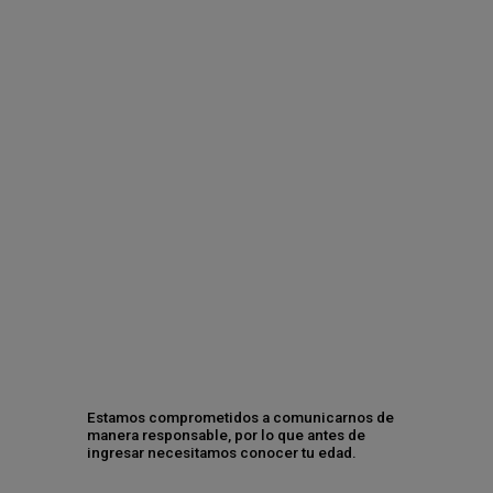
Ciudad de México, a 25 de junio de 2024.- Dos Equis continúa
avanzando hacia la diversidad, equidad e inclusión, y con su
mensaje "Confía En Tu MIXX", te invita a llenar las calles de
colores, expresar tu verdadero yo y a unirte a la celebración en la
Marcha del Orgullo de la CDMX este 29 de junio. Durante este
importante día, lanzará latas conmemorativas de edición
limitada que podrás ganar en 50 centros de consumo
participantes ubicados en Zona Rosa, Paseo de la Reforma,
Avenida Juárez y el Zócalo.
CATEGORÍAS
Estamos comprometidos a comunicarnos de
manera responsable, por lo que antes de
Negocio
ingresar necesitamos conocer tu edad.
Gente y cultura