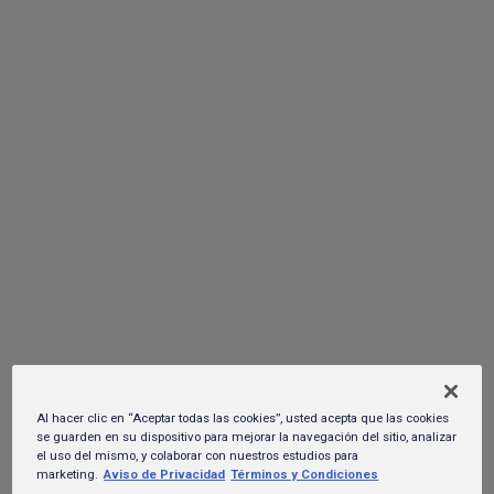
Equis Ultra Lager a 80 centros de consumo a lo largo del país,
donde podrás ganarlas a través de diferentes dinámicas y
descubrir increíbles sorpresas al escanear el código QR de la
cerveza.
Open MIXX llega a su gran final:
¡Descubre a la nueva estrella del stand-
up por VIX!
29 de agosto del 2024.
Al hacer clic en “Aceptar todas las cookies”, usted acepta que las cookies
se guarden en su dispositivo para mejorar la navegación del sitio, analizar
el uso del mismo, y colaborar con nuestros estudios para
marketing.
Aviso de Privacidad
Términos y Condiciones