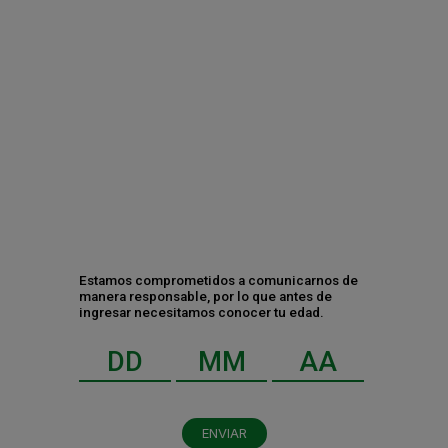
HEINEKEN México ha participado en Expo ANTAD durante más
de una década, consolidando su presencia y fortaleciendo
continuamente las alianzas comerciales clave.
CATEGORÍAS
Negocio
Estamos comprometidos a comunicarnos de
manera responsable, por lo que antes de
Gente y cultura
ingresar necesitamos conocer tu edad.
Sustentabilidad y RSC
RECIENTES
ENVIAR