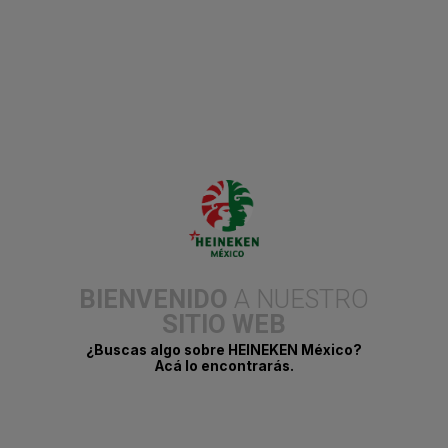
Ciudad de México, 28 de abril de 2025.- Fiel a su espíritu
innovador y orgullosamente mexicano, HEINEKEN México, a
través de Tecate Light, lanza una edición especial elaborada con
sal del Golfo de México. Esta propuesta no solo eleva el perfil
BIENVENIDO
A NUESTRO
de sabor, sino que también rinde homenaje a la riqueza cultural y
natural del país. El lanzamiento tuvo lugar en el bar “Golfo de
SITIO WEB
México”, una experiencia exclusiva en medio del mar, diseñada
especialmente para esta presentación.
¿Buscas algo sobre HEINEKEN México?
Acá lo encontrarás.
Sol Clamato, líder en cervezas
mezcladas, refuerza su vínculo con los