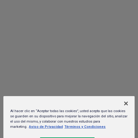
rápidamente captó la atención de los oficinistas y fans del
festival.
Carta Blanca se une a la nueva guía
gastronómica que recorre los lugares
más emblemáticos de Nuevo León
20 de mayo del 2025.
Al hacer clic en “Aceptar todas las cookies”, usted acepta que las cookies
se guarden en su dispositivo para mejorar la navegación del sitio, analizar
el uso del mismo, y colaborar con nuestros estudios para
marketing.
Aviso de Privacidad
Términos y Condiciones