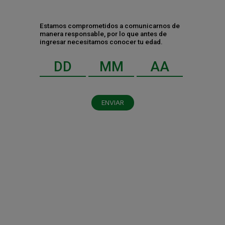
Estamos comprometidos a comunicarnos de
manera responsable, por lo que antes de
CATEGORÍAS
ingresar necesitamos conocer tu edad.
Negocio
Gente y cultura
Sustentabilidad y RSC
ENVIAR
RECIENTES
HEINEKEN México impulsa una
agroindustria de 715 mil empleos
Tecnología Extra Fresh: El secreto de la
nueva Tecate Ice Light