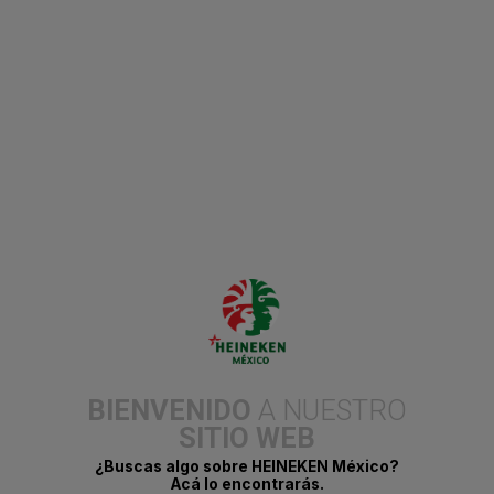
Ciudad de México, 19 de marzo de 2026 – En el marco del Día
Mundial del Agua, la conversación empresarial sobre
sostenibilidad hídrica evoluciona hacia un modelo claro y
medible: Reducir, Reusar y Reabastecer.
HEINEKEN MÉXICO, FUNDACIÓN
AZTECA Y LA COOPERACIÓN TÉCNICA
ALEMANA, LANZAN LA SEGUNDA
EDICIÓN DE “CULTIVADORAS DE AGUA
Y CLIMA”
BIENVENIDO
A NUESTRO
18 de marzo del 2026.
SITIO WEB
¿Buscas algo sobre HEINEKEN México?
Acá lo encontrarás.