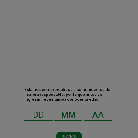
Monterrey, 03 de octubre de 2025.- Este 10 de octubre,
Heineken Afterwork llega por primera vez a Monterrey, una
ciudad emblemática por el gran ambiente y energía de sus
habitantes, que hacen de este lugar un espacio único. La cuarta
edición de este evento que transforma un viernes cualquiera en
el inicio perfecto del fin de semana se llevará a cabo en el Museo
de Arte Contemporáneo de Monterrey.
CATEGORÍAS
Negocio
Estamos comprometidos a comunicarnos de
manera responsable, por lo que antes de
Gente y cultura
ingresar necesitamos conocer tu edad.
Sustentabilidad y RSC
RECIENTES
ENVIAR