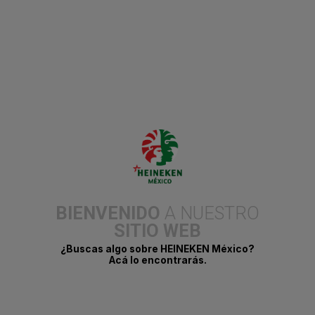
Ciudad de México, a 28 de octubre de 2025. Cerveza Indio fue
reconocida con dos Effie de Plata en la edición 2025 de los
Premios Effie México, gracias a su campaña “Código Indio”,
destacando en las categorías de Branded Content e Innovación
en Medios.
La descarbonización un trabajo
colaborativo
BIENVENIDO
A NUESTRO
SITIO WEB
24 de octubre del 2025.
¿Buscas algo sobre HEINEKEN México?
Acá lo encontrarás.