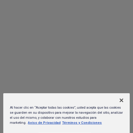
puesto al regional mexicano en el centro de la conversación y
que por primera vez llega a Monterrey.
Parcels llega a Guadalajara para cerrar
Heineken Afterwork 2025
30 de octubre del 2025.
Al hacer clic en “Aceptar todas las cookies”, usted acepta que las cookies
se guarden en su dispositivo para mejorar la navegación del sitio, analizar
el uso del mismo, y colaborar con nuestros estudios para
marketing.
Aviso de Privacidad
Términos y Condiciones