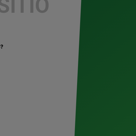
SITIO
o?
Todos sabemos que, si hay grill, ¡hay
didora será sede de uno de los eventos más