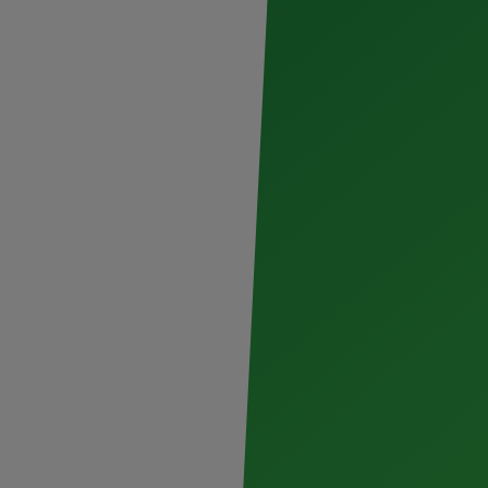
ether 2025, una experiencia que reúne todo
vivo, amigos y el gran sabor original
ga a la Cineteca
ltura urbana
grande