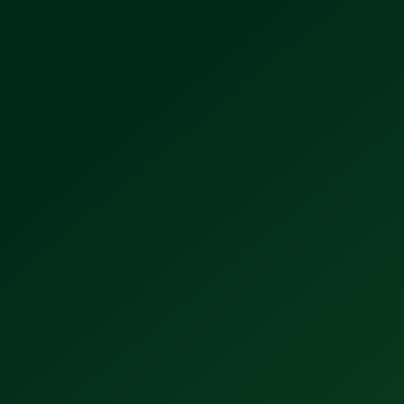
Tecnología Extra Fresh: El secreto de la
nueva Tecate Ice Light
5 datos que no sabías sobre el origen
de Dos Equis (y su nombre original)
Tecate se posiciona entre las 5 marcas
más creativas del mundo