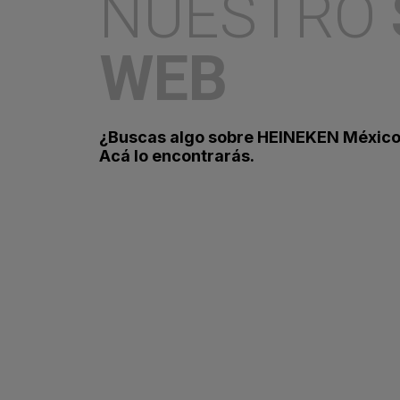
NUESTRO
WEB
¿Buscas algo sobre HEINEKEN Méxic
Acá lo encontrarás.
Ciudad de México a 24 de junio del 2025.– 
Miller Lite! Este 5 de julio, el Parque Fun