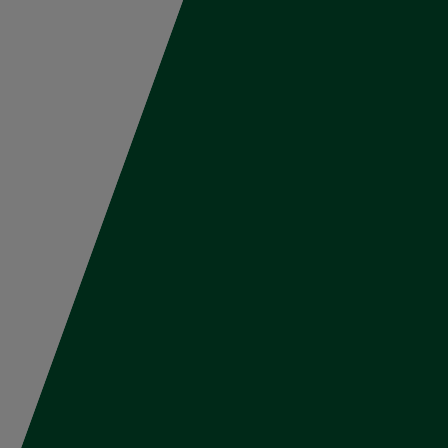
Trabaja en
Políticas y
Iniciar sesión
HEINEKEN
cumplimiento
stante