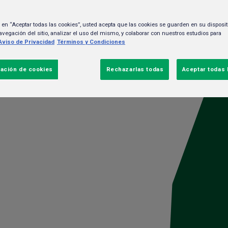
c en “Aceptar todas las cookies”, usted acepta que las cookies se guarden en su disposit
avegación del sitio, analizar el uso del mismo, y colaborar con nuestros estudios para
Aviso de Privacidad
Términos y Condiciones
 nueva forma de
ación de cookies
Rechazarlas todas
Aceptar todas 
CATEG
Negocio
Gente y cult
Sustentabili
RECIEN