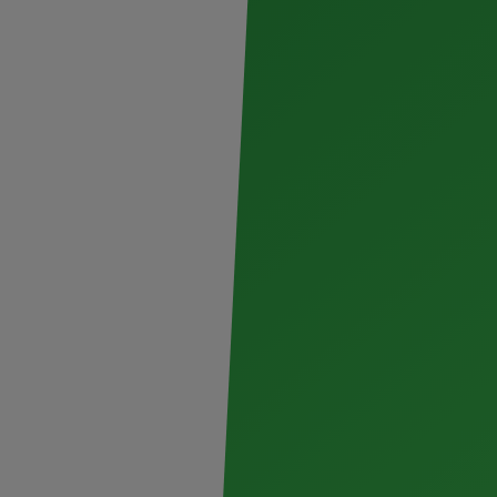
Código Indio” sigue conquistando espacios
serie documental que explora la identidad,
éxico a través de historias reales. En esta
 funciones especiales y gratuitas en la
de julio de 2025 como parte de la Semana