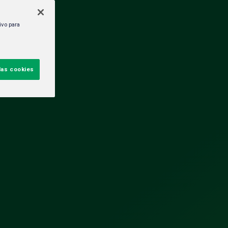
ivo para
las cookies
ORÍAS
ura
dad y RSC
TES
HEINEKEN México impulsa una
agroindustria de 715 mil empleos