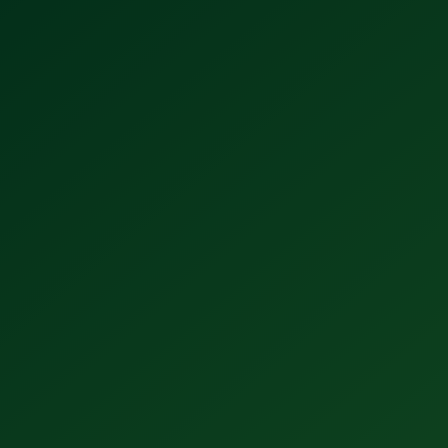
¿Tomas mal la cerveza? 5 claves para
disfrutarla este verano