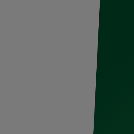
rrer se ha convertido en una forma de
eúnen para entrenar al amanecer o al caer
rten playlists, rutas y, sobre todo, la
 disfrutar el proceso. Así es como los
a de las expresiones urbanas más fuertes
La marca