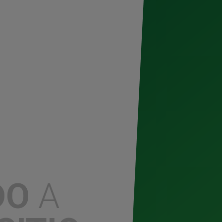
México tuvo una destacada participación
ción como un referente global en
ernacional más relevante del marketing y la
nocido por ideas que conectan, transforman
ca mexicana más ganadora por su campaña
ogether vuelve a
mejor música,
veza del país.
DO
A