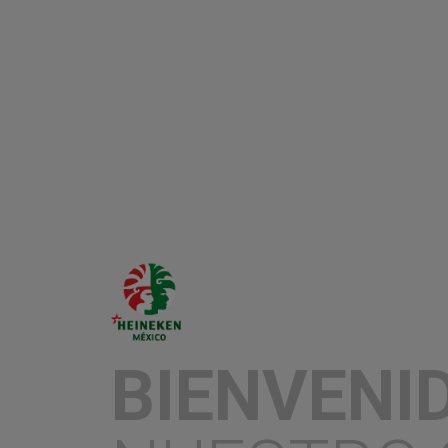
Ciudad de México a 25 de junio de 2025.– 
en Cannes Lions 2025, reafirmando su posi
creatividad e innovación. En el festival int
comunicación, el talento nacional fue reco
e inspiran, siendo Cerveza Tecate la mar
“Tecate Light con Sal del Golfo de México”.
Miller Lite Grill T
Monterrey con la 
carne asada y cer
BIENVENI
24 de junio del 2025.