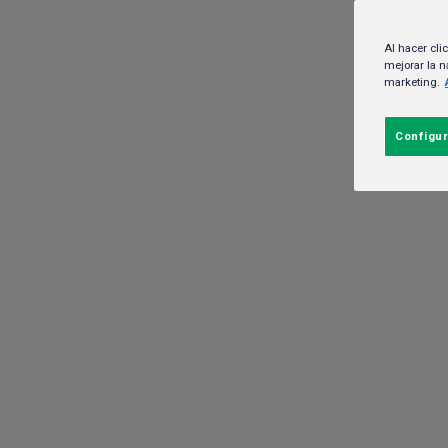
Al hacer cli
mejorar la n
marketing.
Running clubs: la
Configur
socializar
30 de junio del 2025.