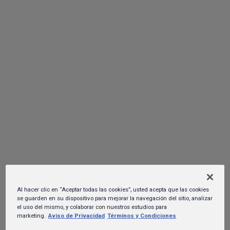
socio-ambientales en México mediante soluciones innovadoras
basadas en el sector del agua.
HEINEKEN Green Challenge: un reto
para que San Luis Potosí innove en el
sector del agua
19 de julio del 2023.
Al hacer clic en “Aceptar todas las cookies”, usted acepta que las cookies
se guarden en su dispositivo para mejorar la navegación del sitio, analizar
el uso del mismo, y colaborar con nuestros estudios para
marketing.
Aviso de Privacidad
Términos y Condiciones