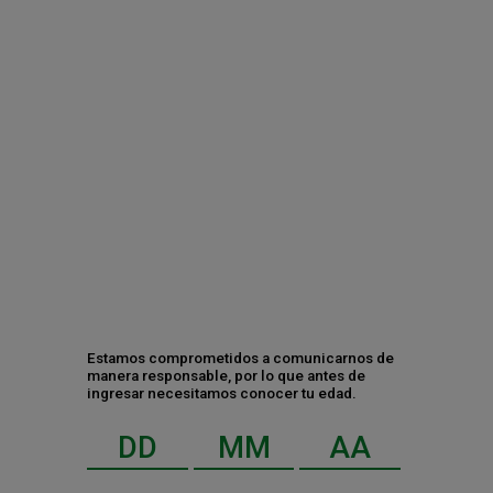
Ciudad de México, a 25 de mayo de 2023.- HEINEKEN México
nos revela cómo potenciar el sabor de este popular platillo con
Tecate 0.0, cerveza sin alcohol cuidadosamente elaborada para
preservar todo su sabor.
CATEGORÍAS
Estamos comprometidos a comunicarnos de
Negocio
manera responsable, por lo que antes de
ingresar necesitamos conocer tu edad.
Gente y cultura
Sustentabilidad y RSC
RECIENTES