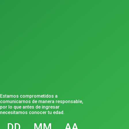
Estamos comprometidos a
comunicarnos de manera responsable,
por lo que antes de ingresar
necesitamos conocer tu edad.